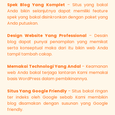
Spek Blog Yang Komplet
– Situs yang bakal
Anda bikin selanjutnya dapat memiliki feature
spek yang bakal disinkronkan dengan paket yang
Anda putuskan.
Design Website Yang Professional
– Desain
blog dapat punyai penampilan yang memikat
serta konseptual maka dari itu bikin web Anda
tampil tambah cakap.
Memakai Technologi Yang Andal
– Keamanan
web Anda bakal terjaga lantaran Kami memakai
basis WordPress dalam pembikinannya.
Situs Yang Google Friendly
– Situs bakal ringan
ter indeks oleh Google sebab Kami membikin
blog disamakan dengan susunan yang Google
friendly.