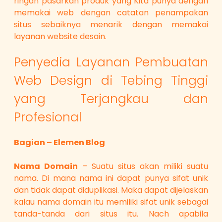
ringan pasarkan produk yang Kita punya dengan
memakai web dengan catatan penampakan
situs sebaiknya menarik dengan memakai
layanan website desain.
Penyedia Layanan Pembuatan
Web Design di Tebing Tinggi
yang Terjangkau dan
Profesional
Bagian – Elemen Blog
Nama Domain
– Suatu situs akan miliki suatu
nama. Di mana nama ini dapat punya sifat unik
dan tidak dapat diduplikasi. Maka dapat dijelaskan
kalau nama domain itu memiliki sifat unik sebagai
tanda-tanda dari situs itu. Nach apabila