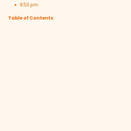
9:53 pm
Table of Contents