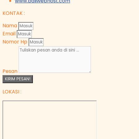
www.baliwebhost.com
KONTAK :
Nama
Email
Nomor Hp
Pesan
KIRIM PESAN!
LOKASI :