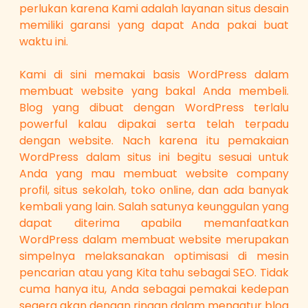
perlukan karena Kami adalah layanan situs desain
memiliki garansi yang dapat Anda pakai buat
waktu ini.
Kami di sini memakai basis WordPress dalam
membuat website yang bakal Anda membeli.
Blog yang dibuat dengan WordPress terlalu
powerful kalau dipakai serta telah terpadu
dengan website. Nach karena itu pemakaian
WordPress dalam situs ini begitu sesuai untuk
Anda yang mau membuat website company
profil, situs sekolah, toko online, dan ada banyak
kembali yang lain. Salah satunya keunggulan yang
dapat diterima apabila memanfaatkan
WordPress dalam membuat website merupakan
simpelnya melaksanakan optimisasi di mesin
pencarian atau yang Kita tahu sebagai SEO. Tidak
cuma hanya itu, Anda sebagai pemakai kedepan
segera akan dengan ringan dalam mengatur blog