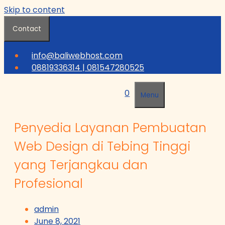
Skip to content
Contact
info@baliwebhost.com
08819336314 | 081547280525
0
Menu
Penyedia Layanan Pembuatan
Web Design di Tebing Tinggi
yang Terjangkau dan
Profesional
admin
June 8, 2021