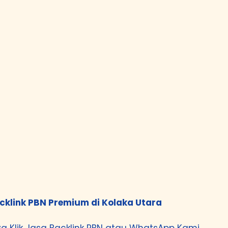
cklink PBN Premium di Kolaka Utara
a Klik
Jasa Backlink PBN
atau
WhatsApp Kami