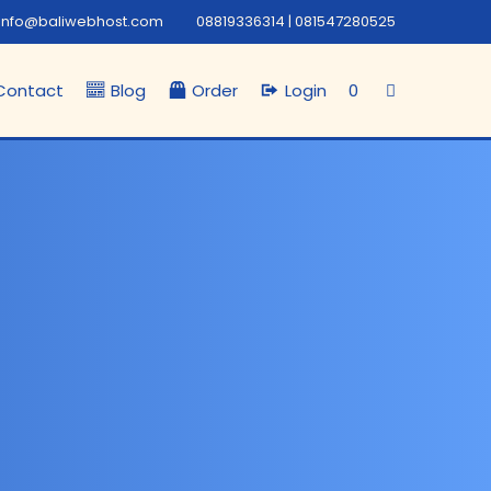
info@baliwebhost.com
08819336314 | 081547280525
Contact
Blog
Order
Login
0