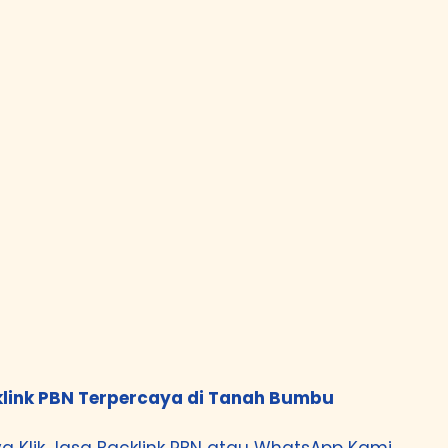
link PBN Terpercaya di Tanah Bumbu
a Klik
Jasa Backlink PBN
atau
WhatsApp Kami