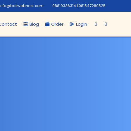
info@baliwebhost.com
08819336314 | 081547280525
Contact
Blog
Order
Login