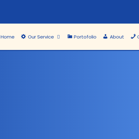
Home
Our Service
Portofolio
About