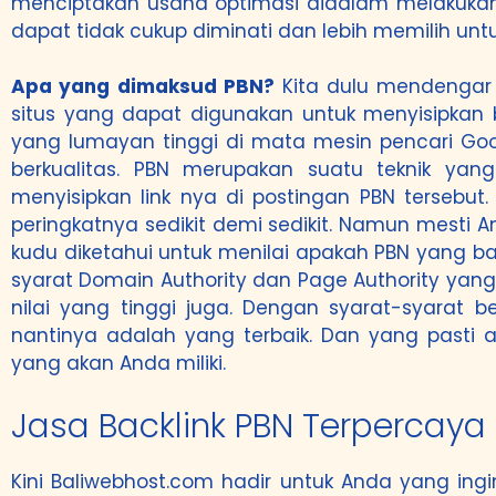
menciptakan usaha optimasi didalam melakukann
dapat tidak cukup diminati dan lebih memilih untu
Apa yang dimaksud PBN?
Kita dulu mendengar 
situs yang dapat digunakan untuk menyisipkan 
yang lumayan tinggi di mata mesin pencari Goog
berkualitas. PBN merupakan suatu teknik yan
menyisipkan link nya di postingan PBN tersebut
peringkatnya sedikit demi sedikit. Namun mesti 
kudu diketahui untuk menilai apakah PBN yang bak
syarat Domain Authority dan Page Authority yan
nilai yang tinggi juga. Dengan syarat-syarat b
nantinya adalah yang terbaik. Dan yang pasti a
yang akan Anda miliki.
Jasa Backlink PBN Terpercaya 
Kini Baliwebhost.com hadir untuk Anda yang in