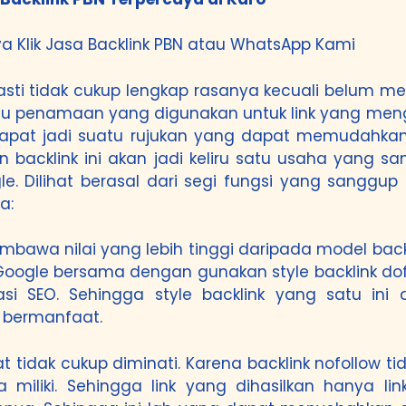
a Klik
Jasa Backlink PBN
atau
WhatsApp Kami
asti tidak cukup lengkap rasanya kecuali belum m
uatu penamaan yang digunakan untuk link yang men
i dapat jadi suatu rujukan yang dapat memudah
 backlink ini akan jadi keliru satu usaha yang s
e. Dilihat berasal dari segi fungsi yang sanggup
a:
mbawa nilai yang lebih tinggi daripada model back
rti Google bersama dengan gunakan style backlink d
i SEO. Sehingga style backlink yang satu ini 
 bermanfaat.
gat tidak cukup diminati. Karena backlink nofollow
liki. Sehingga link yang dihasilkan hanya lin