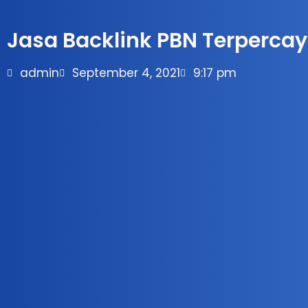
Jasa Backlink PBN Terpercay
admin
September 4, 2021
9:17 pm