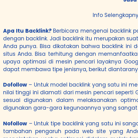
Info Selengkapny
Apa Itu Backlink?
Berbicara mengenai backlink p
dengan backlink. Jadi backlink itu merupakan s
Anda punya. Bisa dikatakan bahwa backlink in
situs Anda. Bisa terhitung dengan memanfaatkan
upaya optimasi di mesin pencari layaknya Googl
dapat membawa tipe jenisnya, berikut diantarany
Dofollow
– Untuk model backlink yang satu ini me
nilai tinggi ini diamati dari mesin pencari sepe
sesuai digunakan dalam melaksanakan optimas
digunakan gara-gara kegunaannya yang sangat
Nofollow
– Untuk tipe backlink yang satu ini san
tambahan pengaruh pada web site yang Anda mi