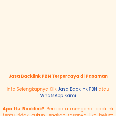
Jasa Backlink PBN Terpercaya di Pasaman
Info Selengkapnya Klik
Jasa Backlink PBN
atau
WhatsApp Kami
Apa Itu Backlink?
Berbicara mengenai backlink
tentu tidak cukup lengkap rasanya jika belum