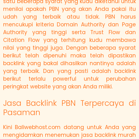
satu beberapa syarat yang kudu diketahui untuk
menilai apakah PBN yang akan Anda pakai itu
udah yang terbaik atau tidak. PBN harus
mencukupi kriteria Domain Authority dan Page
Authority yang tinggi serta Trust Flow dan
Citation Flow yang terhitung kudu membawa
nilai yang tinggi juga. Dengan beberapa syarat
berikut telah dipenuhi maka telah dipastikan
backlink yang bakal dihasilkan nantinya adalah
yang terbaik. Dan yang pasti adalah backlink
berikut terlalu powerful untuk perubahan
peringkat website yang akan Anda miliki.
Jasa Backlink PBN Terpercaya di
Pasaman
Kini Baliwebhost.com datang untuk Anda yang
mengidamkan menemukan jasa backlink murah