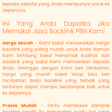
kepada website yang Anda mempunyai untuk ke
depannya.
Ini Yang Anda Dapatka Jika
Memakai Jasa Backlink PBN Kami
Harga Murah
– Kami bakal menawarkan harga
backlink yang paling murah untuk Anda. Namun
Kami terhitung bakal menyimak kualitas dari
backlink yang bakal Kami memberikan kepada
Anda. Sehingga dengan Kami beri tambahan
harga yang murah bakal tetap bisa beri
tambahan Anda backlink yang terbaik yang
tentunya dapat mampu berdampak baik untuk
ke depannya.
Proses Mudah
– Tentu membawa dampak
backlink sendiri itu merupakan suatu hal yang