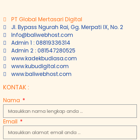
PT Global Mertasari Digital
Jl. Bypass Ngurah Rai, Gg. Merpati IX, No. 2
Info@baliwebhost.com
Admin 1 : 08819336314
Admin 2 : 081547280525
www.kadekbudiasa.com
www.kubudigital.com
www.baliwebhost.com
KONTAK :
Nama
Email