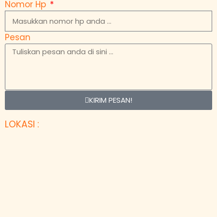
Nomor Hp
Pesan
KIRIM PESAN!
LOKASI :