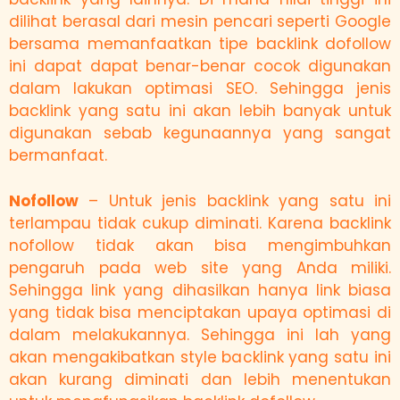
dilihat berasal dari mesin pencari seperti Google
bersama memanfaatkan tipe backlink dofollow
ini dapat dapat benar-benar cocok digunakan
dalam lakukan optimasi SEO. Sehingga jenis
backlink yang satu ini akan lebih banyak untuk
digunakan sebab kegunaannya yang sangat
bermanfaat.
Nofollow
– Untuk jenis backlink yang satu ini
terlampau tidak cukup diminati. Karena backlink
nofollow tidak akan bisa mengimbuhkan
pengaruh pada web site yang Anda miliki.
Sehingga link yang dihasilkan hanya link biasa
yang tidak bisa menciptakan upaya optimasi di
dalam melakukannya. Sehingga ini lah yang
akan mengakibatkan style backlink yang satu ini
akan kurang diminati dan lebih menentukan