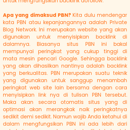
untuk mengfungsikan backlink dofollow.
Apa yang dimaksud PBN?
Kita dulu mendengar
kata PBN atau kepanjangannya adalah Private
Blog Network. Ini merupakan website yang akan
digunakan untuk menyisipkan backlink di
dalamnya. Biasanya situs PBN ini bakal
mempunyai peringkat yang cukup tinggi di
mata mesin pencari Google. Sehingga backlink
yang akan dihasilkan nantinya adalah backlink
yang berkualitas. PBN merupakan suatu teknik
yang digunakan untuk sanggup menambah
peringkat web site lain bersama dengan cara
menyisipkan link nya di tulisan PBN tersebut.
Maka akan secara otomatis situs yang di
optimasi akan merangkak naik peringkatnya
sedikit demi sedikit. Namun wajib Anda ketahui di
dalam mengfungsikan PBN ini ada lebih dari