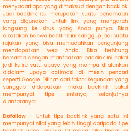
menyadari apa yang dimaksud dengan backlink.
Jadi backlink itu merupakan suatu penamaan
yang digunakan untuk link yang mengarah
langsung ke situs yang Anda punya. Bisa
dikatakan bahwa backlink ini sanggup jadi suatu
rujukan yang bisa memudahkan pengunjung
mendapatkan web Anda. Bisa terhitung
bersama dengan manfaatkan backlink ini bakal
jadi keliru satu upaya yang mampu dijalankan
didalam upaya optimasi di mesin pencari
seperti Google. Dilihat dari faktor kegunaan yang
sanggup didapatkan maka backlink bakal
mempunyai tipe jenisnya, selanjutnya
diantaranya:
Dofollow
– Untuk tipe backlink yang satu ini
mempunyai nilai yang lebih tinggi daripada tipe
backlink yang lainnya. Di mana nilai tinggi ini