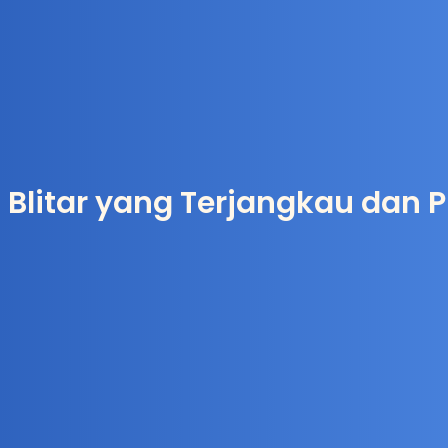
litar yang Terjangkau dan P