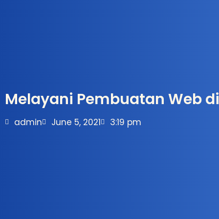
Melayani Pembuatan Web di B
admin
June 5, 2021
3:19 pm