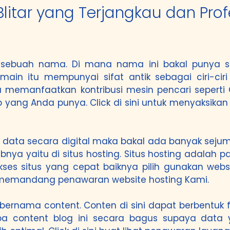
itar yang Terjangkau dan Prof
 sebuah nama. Di mana nama ini bakal punya sif
main itu mempunyai sifat antik sebagai ciri-ciri
manfaatkan kontribusi mesin pencari seperti G
b yang Anda punya.
Click di sini
untuk menyaksika
data secara digital maka bakal ada banyak seju
abnya yaitu di situs hosting. Situs hosting adalah
kses situs yang cepat baiknya pilih gunakan web
memandang penawaran website hosting Kami.
bernama content. Conten di sini dapat berbentuk fi
apa content blog ini secara bagus supaya data