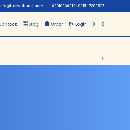
info@baliwebhost.com
08819336314 | 081547280525
Contact
Blog
Order
Login
0