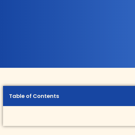
Table of Contents