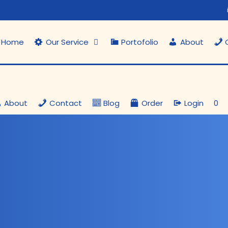
Home
Our Service
Portofolio
About
About
Contact
Blog
Order
Login
0