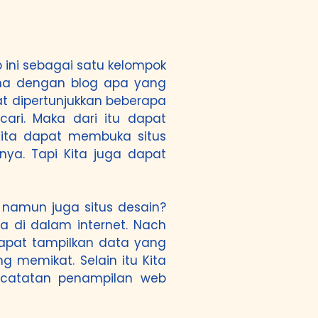
 ini sebagai satu kelompok
ama dengan blog apa yang
t dipertunjukkan beberapa
ri. Maka dari itu dapat
 Kita dapat membuka situs
ya. Tapi Kita juga dapat
 namun juga situs desain?
 di dalam internet. Nach
dapat tampilkan data yang
g memikat. Selain itu Kita
catatan penampilan web