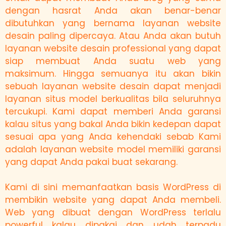
dengan hasrat Anda akan benar-benar
dibutuhkan yang bernama layanan website
desain paling dipercaya. Atau Anda akan butuh
layanan website desain professional yang dapat
siap membuat Anda suatu web yang
maksimum. Hingga semuanya itu akan bikin
sebuah layanan website desain dapat menjadi
layanan situs model berkualitas bila seluruhnya
tercukupi. Kami dapat memberi Anda garansi
kalau situs yang bakal Anda bikin kedepan dapat
sesuai apa yang Anda kehendaki sebab Kami
adalah layanan website model memiliki garansi
yang dapat Anda pakai buat sekarang.
Kami di sini memanfaatkan basis WordPress di
membikin website yang dapat Anda membeli.
Web yang dibuat dengan WordPress terlalu
powerful kalau dipakai dan udah terpadu