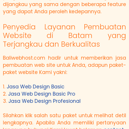
dijangkau yang sama dengan beberapa feature
yang dapat Anda peroleh kedepannya.
Penyedia Layanan Pembuatan
Website di Batam yang
Terjangkau dan Berkualitas
Baliwebhost.com hadir untuk memberikan jasa
pembuatan web site untuk Anda, adapun paket-
paket website Kami yakni:
1.
Jasa Web Design Basic
2.
Jasa Web Design Basic Pro
3.
Jasa Web Design Profesional
Silahkan klik salah satu paket untuk melihat detil
lengkapnya. Apabila Anda memiliki pertanyaan