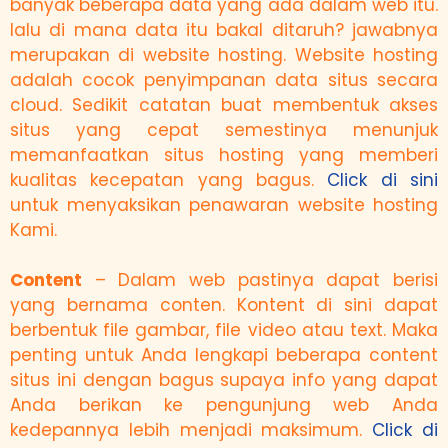
banyak beberapa data yang ada dalam web itu.
lalu di mana data itu bakal ditaruh? jawabnya
merupakan di website hosting. Website hosting
adalah cocok penyimpanan data situs secara
cloud. Sedikit catatan buat membentuk akses
situs yang cepat semestinya menunjuk
memanfaatkan situs hosting yang memberi
kualitas kecepatan yang bagus.
Click di sini
untuk menyaksikan penawaran website hosting
Kami.
Content
– Dalam web pastinya dapat berisi
yang bernama conten. Kontent di sini dapat
berbentuk file gambar, file video atau text. Maka
penting untuk Anda lengkapi beberapa content
situs ini dengan bagus supaya info yang dapat
Anda berikan ke pengunjung web Anda
kedepannya lebih menjadi maksimum.
Click di