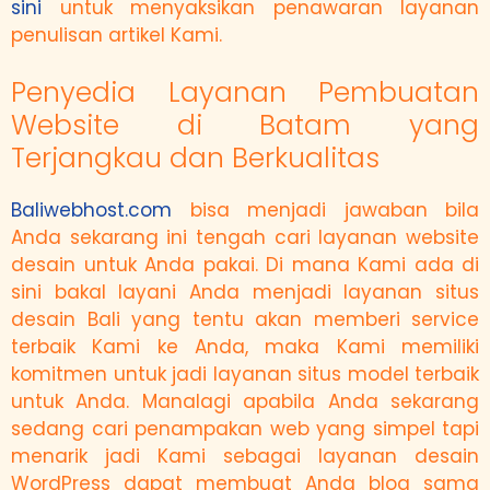
sini
untuk menyaksikan penawaran layanan
penulisan artikel Kami.
Penyedia Layanan Pembuatan
Website di Batam yang
Terjangkau dan Berkualitas
Baliwebhost.com
bisa menjadi jawaban bila
Anda sekarang ini tengah cari layanan website
desain untuk Anda pakai. Di mana Kami ada di
sini bakal layani Anda menjadi layanan situs
desain Bali yang tentu akan memberi service
terbaik Kami ke Anda, maka Kami memiliki
komitmen untuk jadi layanan situs model terbaik
untuk Anda. Manalagi apabila Anda sekarang
sedang cari penampakan web yang simpel tapi
menarik jadi Kami sebagai layanan desain
WordPress dapat membuat Anda blog sama