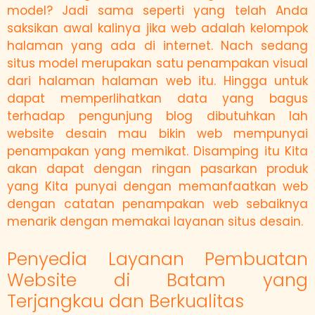
model? Jadi sama seperti yang telah Anda
saksikan awal kalinya jika web adalah kelompok
halaman yang ada di internet. Nach sedang
situs model merupakan satu penampakan visual
dari halaman halaman web itu. Hingga untuk
dapat memperlihatkan data yang bagus
terhadap pengunjung blog dibutuhkan lah
website desain mau bikin web mempunyai
penampakan yang memikat. Disamping itu Kita
akan dapat dengan ringan pasarkan produk
yang Kita punyai dengan memanfaatkan web
dengan catatan penampakan web sebaiknya
menarik dengan memakai layanan situs desain.
Penyedia Layanan Pembuatan
Website di Batam yang
Terjangkau dan Berkualitas