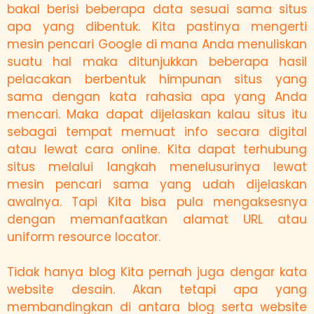
bakal berisi beberapa data sesuai sama situs
apa yang dibentuk. Kita pastinya mengerti
mesin pencari Google di mana Anda menuliskan
suatu hal maka ditunjukkan beberapa hasil
pelacakan berbentuk himpunan situs yang
sama dengan kata rahasia apa yang Anda
mencari. Maka dapat dijelaskan kalau situs itu
sebagai tempat memuat info secara digital
atau lewat cara online. Kita dapat terhubung
situs melalui langkah menelusurinya lewat
mesin pencari sama yang udah dijelaskan
awalnya. Tapi Kita bisa pula mengaksesnya
dengan memanfaatkan alamat URL atau
uniform resource locator.
Tidak hanya blog Kita pernah juga dengar kata
website desain. Akan tetapi apa yang
membandingkan di antara blog serta website