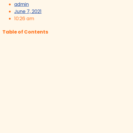
admin
June 7, 2021
10:26 am
Table of Contents