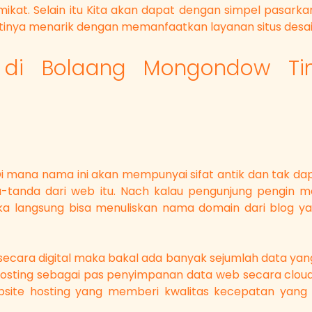
at. Selain itu Kita akan dapat dengan simpel pasark
inya menarik dengan memanfaatkan layanan situs desai
 di Bolaang Mongondow T
mana nama ini akan mempunyai sifat antik dan tak dapat
a-tanda dari web itu. Nach kalau pengunjung pengin
reka langsung bisa menuliskan nama domain dari blog 
ara digital maka bakal ada banyak sejumlah data yang a
s hosting sebagai pas penyimpanan data web secara cloud
bsite hosting yang memberi kwalitas kecepatan yang