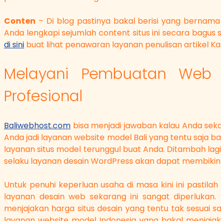
Conten
– Di blog pastinya bakal berisi yang bernama c
Anda lengkapi sejumlah content situs ini secara bagus
di sini
buat lihat penawaran layanan penulisan artikel Ka
Melayani Pembuatan Web
Profesional
Baliwebhost.com
bisa menjadi jawaban kalau Anda sekar
Anda jadi layanan website model Bali yang tentu saja
layanan situs model terunggul buat Anda. Ditambah lagi
selaku layanan desain WordPress akan dapat membiki
Untuk penuhi keperluan usaha di masa kini ini pastilah
layanan desain web sekarang ini sangat diperlukan.
menjajakan harga situs desain yang tentu tak sesuai 
layanan website model Indonesia yang bakal menjaja