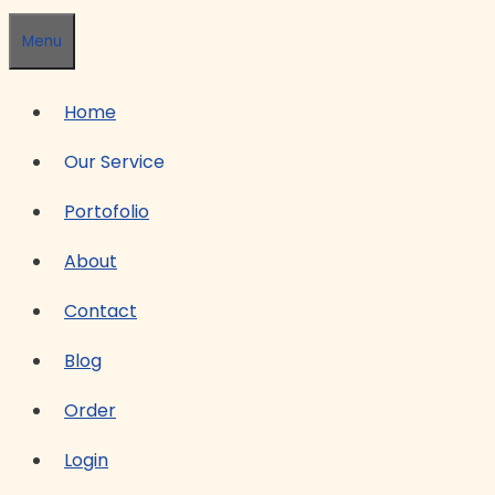
Menu
Home
Our Service
Portofolio
About
Contact
Blog
Order
Login