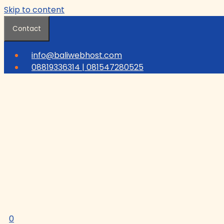
Skip to content
Contact
info@baliwebhost.com
08819336314 | 081547280525
0