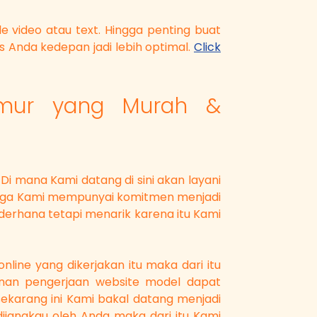
le video atau text. Hingga penting buat
s Anda kedepan jadi lebih optimal.
Click
imur yang Murah &
Di mana Kami datang di sini akan layani
hingga Kami mempunyai komitmen menjadi
ederhana tetapi menarik karena itu Kami
nline yang dikerjakan itu maka dari itu
yanan pengerjaan website model dapat
sekarang ini Kami bakal datang menjadi
jangkau oleh Anda maka dari itu Kami