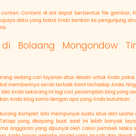
onten. Content di sini dapat berbentuk file gambar, fi
 supaya data yang bakal Anda berikan ke pengunjung situ
mi.
 di Bolaang Mongondow T
ang sedang cari layanan situs desain untuk Anda pakai. 
 bakal memberinya servis terbaik Kami terhadap Anda, 
 bila Anda sekarang ini lagi cari penampilan blog yang s
nkan Anda blog sama dengan apa yang Anda butuhkan.
 kurang komplet bila mempunyai suatu situs dari usaha o
 Tetapi yang disayang buat saat ini lebih banyak la
sama anggaran yang dipunyai oleh calon pembeli. Maka 
kan Anda harga website model yang murah dan dapat di