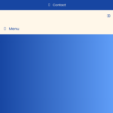
Contact
0
Menu